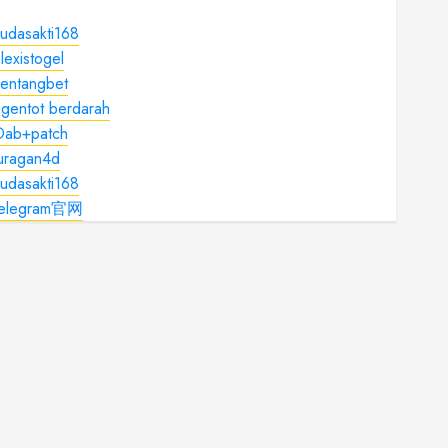
udasakti168
lexistogel
kentangbet
gentot berdarah
Dab+patch
juragan4d
udasakti168
telegram官网