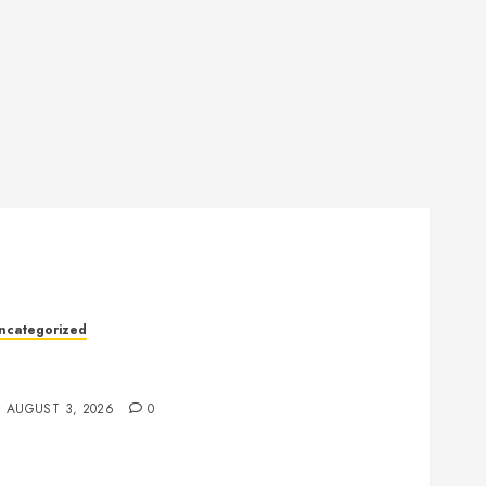
ncategorized
lot Games: The Exciting World of Online
ntertainment
AUGUST 3, 2026
0