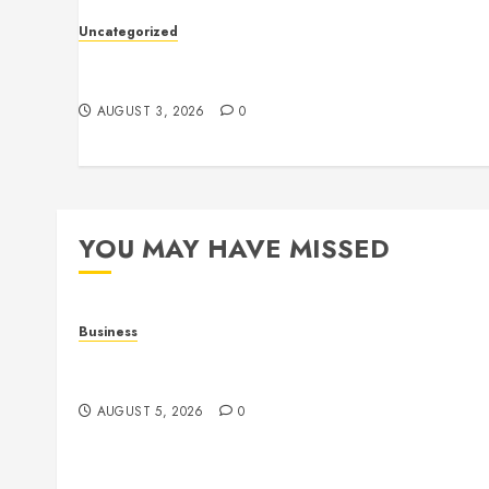
Uncategorized
Slot Games: The Exciting World of Online
Entertainment
AUGUST 3, 2026
0
YOU MAY HAVE MISSED
Business
Online Games: The Evolution of Interactive Digit
Entertainment
AUGUST 5, 2026
0