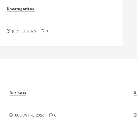
Uncategorized
Slot Games Explained: Understanding Their
Design, Technology, and Features
JULY 30, 2026
0
Business
U
al
Slot Games: A Complete Beginner’s Guide to
S
How They Work
E
AUGUST 4, 2026
0